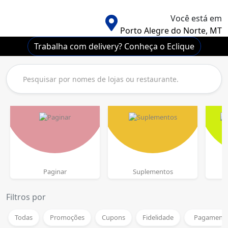
Você está em
Porto Alegre do Norte, MT
Trabalha com delivery? Conheça o Eclique
Paginar
Suplementos
L
Filtros por
Todas
Promoções
Cupons
Fidelidade
Pagamento