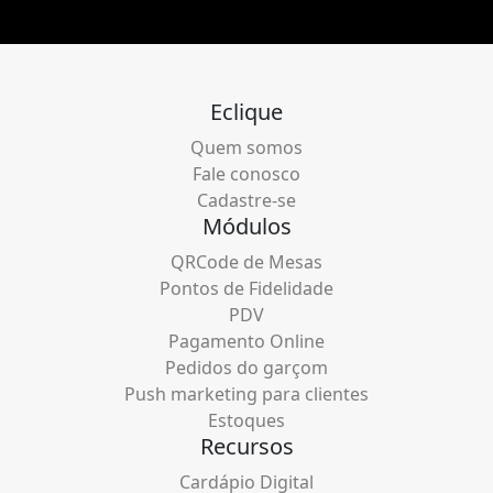
Eclique
Quem somos
Fale conosco
Cadastre-se
Módulos
QRCode de Mesas
Pontos de Fidelidade
PDV
Pagamento Online
Pedidos do garçom
Push marketing para clientes
Estoques
Recursos
Cardápio Digital