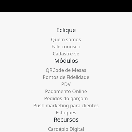
Eclique
Quem somos
Fale conosco
Cadastre-se
Módulos
QRCode de Mesas
Pontos de Fidelidade
PDV
Pagamento Online
Pedidos do garçom
Push marketing para clientes
Estoques
Recursos
Cardápio Digital