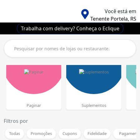
Você está em
Tenente Portela, RS
Trabalha com delivery? Conheça o Eclique
Paginar
Suplementos
L
Filtros por
Todas
Promoções
Cupons
Fidelidade
Pagamento