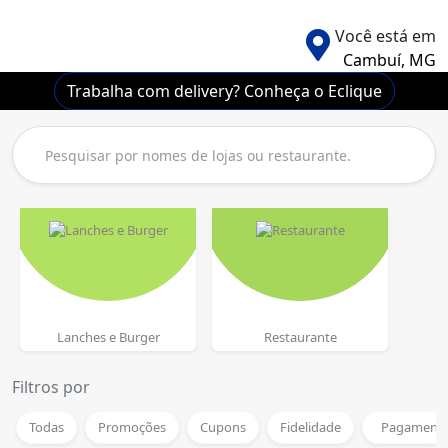
Você está em
Cambuí, MG
Trabalha com delivery? Conheça o Eclique
Lanches e Burger
Restaurante
Filtros por
Todas
Promoções
Cupons
Fidelidade
Pagamento