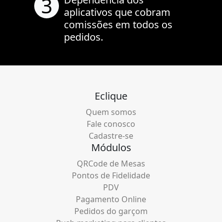
3
aplicativos que cobram
comissões em todos os
pedidos.
Eclique
Quem somos
Fale conosco
Cadastre-se
Módulos
QRCode de Mesas
Pontos de Fidelidade
PDV
Pagamento Online
Pedidos do garçom