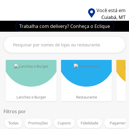
Você está em
Cuiabá, MT
Trabalha com delivery? Conheça o Eclique
Lanches e Burger
Restaurante
P
Filtros por
Todas
Promoções
Cupons
Fidelidade
Pagamento