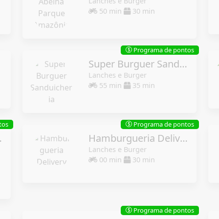
Lanches e Burger
50 min
30 min
Programa de pontos
$
Super Burguer Sanduicheria
Lanches e Burger
55 min
35 min
tos
Programa de pontos
$
s. às 22hs.
Hamburgueria Delivery
Lanches e Burger
00 min
30 min
Programa de pontos
$