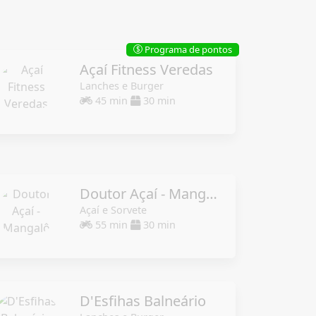
Programa de pontos
$
Açaí Fitness Veredas
Lanches e Burger
45 min
30 min
Doutor Açaí - Mangalô
Açaí e Sorvete
55 min
30 min
D'Esfihas Balneário