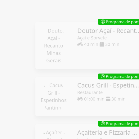
Programa de pon
$
Doutor Açaí - Recanto
Açaí e Sorvete
40 min
30 min
Programa de pon
$
Cacus Grill - Espetinhos e Jantinhas
Restaurante
01:00 min
30 min
Programa de pon
$
Açaíteria e Pizzaria Bom D+