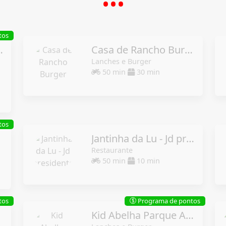
tos
 Minas Gerais
Casa de Rancho Burger
Lanches e Burger
50 min
30 min
tos
Jantinha da Lu - Jd presidente
Restaurante
50 min
10 min
tos
Programa de pontos
$
Kid Abelha Parque Amazônia