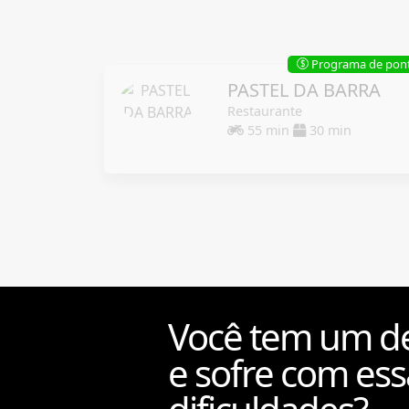
Programa de pon
$
PASTEL DA BARRA
Restaurante
55 min
30 min
Você tem um de
e sofre com ess