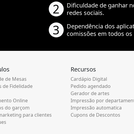
2
Dificuldade de ganhar n
redes sociais.
3
Dependência dos aplica
comissões em todos os 
los
Recursos
e de Mesas
Cardápio Digital
 de Fidelidade
Pedido agendado
Gerador de artes
ento Online
Impressão por departamen
os do garçom
Impressão automatica
arketing para clientes
Cupons de Descontos
ues