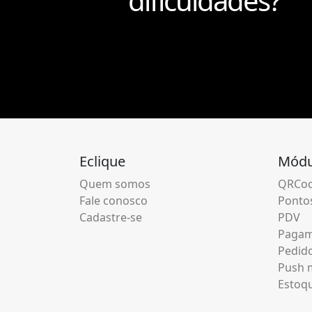
dificuldades?
Eclique
Módu
Quem somos
QRCod
Fale conosco
Pontos
Cadastre-se
PDV
Pagam
Pedid
Push m
Estoq