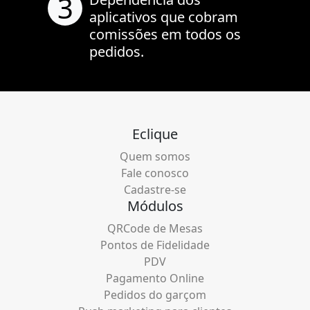
3
aplicativos que cobram
comissões em todos os
pedidos.
Eclique
Quem somos
Fale conosco
Cadastre-se
Módulos
QRCode de Mesas
Pontos de Fidelidade
PDV
Pagamento Online
Pedidos do garçom