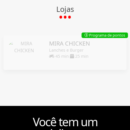
Lojas
Programa de pontos
$
MIRA CHICKEN
Lanches e Burger
45 min
25 min
Você tem um