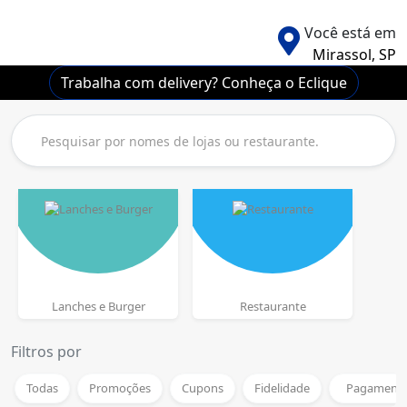
Você está em
Mirassol, SP
Trabalha com delivery? Conheça o Eclique
Lanches e Burger
Restaurante
Filtros por
Todas
Promoções
Cupons
Fidelidade
Pagamento